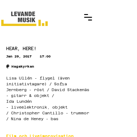
HEAR, HERE!
Jan 29, 2017
17:00
@
Hagakyrkan
Lisa Ullén - flygel (även 
initiativtagare) / Sofia 
Jernberg - röst / David Stackenäs 
- gitarr & objekt / 
Ida Lundén 
- liveelektronik, objekt 
/ Christopher Cantillo - trummor 
/ Nina de Heney - bas
Film och Liveimprovisation