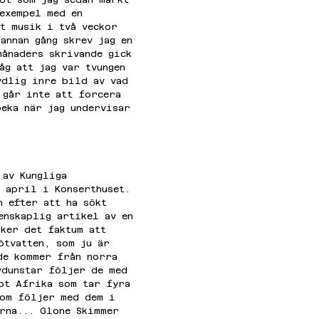
 exempel med en 
t musik i två veckor 
annan gång skrev jag en 
månaders skrivande gick 
åg att jag var tvungen 
ydlig inre bild av vad 
 går inte att forcera 
peka när jag undervisar 
 av Kungliga 
 april i Konserthuset. 
h efter att ha sökt 
enskaplig artikel av en 
ker det faktum att 
ötvatten, som ju är 
de kommer från norra 
vdunstar följer de med 
ot Afrika som tar fyra 
som följer med dem i 
rna... Glone Skimmer 