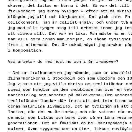
skaver, det fattas en kärna i det. Så var det till
fiolkonsert jag skrev nyligen – efter att ha skrivi
slängde jag allt och började om. Det gick inte. En 
cellokonsert, jag är cellist själv, och under två 
jag med allt tyngre steg till arbetet innan jag ins
att slänga allt. Det var en läxa. Man måste ha en t
man vill göra innan man börjar, en sådan tydlighet
fram i efterhand. Det är också något jag brukar på
i komposition.
Vad arbetar du med just nu och i år framöver?
- Det är fiolkonserten jag nämnde, som är beställd
filharmonikerna i Stockholm och som uppförs den 13
Jag visste att jag ville skriva om trollsländor oc
poesi som handlar om dem snubblade jag över en vet
marinbiolog som arbetar på Maldiverna. Den undersö
trollsländor landar där trots att det inte finns s
deras naturliga livsmiljö. Det är tydligen så att 
Indien, där det nu är torka, och när vattnet där a
de moln som bildas och bärs iväg på en lång resa m
generationer. Det är faktiskt en hel näringskedja 
molnen, även myggorna som de äter, liksom rovfågla