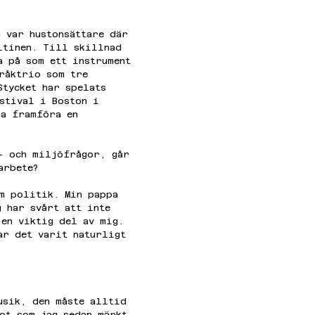
g var hustonsättare där 
itinen. Till skillnad 
a på som ett instrument 
tråktrio som tre 
Stycket har spelats 
estival i Boston i 
ka framföra en 
- och miljöfrågor, går 
arbete?
m politik. Min pappa 
 har svårt att inte 
 en viktig del av mig. 
ar det varit naturligt 
usik, den måste alltid 
ot som jag sedan märkt 