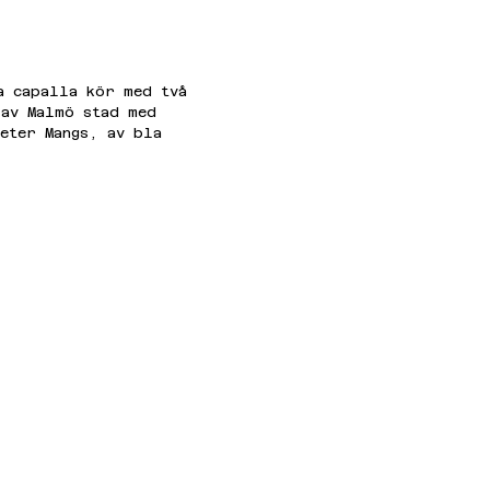
a capalla kör med två 
 av Malmö stad med 
eter Mangs, av bla 