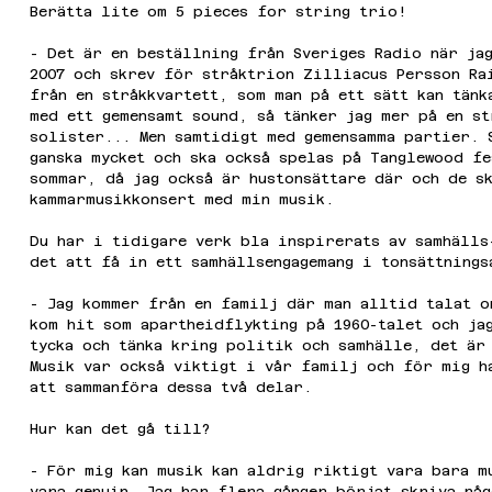
Berätta lite om 5 pieces for string trio!
- Det är en beställning från Sveriges Radio när ja
2007 och skrev för stråktrion Zilliacus Persson Ra
från en stråkkvartett, som man på ett sätt kan tänk
med ett gemensamt sound, så tänker jag mer på en s
solister... Men samtidigt med gemensamma partier. 
ganska mycket och ska också spelas på Tanglewood f
sommar, då jag också är hustonsättare där och de s
kammarmusikkonsert med min musik.
Du har i tidigare verk bla inspirerats av samhälls
det att få in ett samhällsengagemang i tonsättnings
- Jag kommer från en familj där man alltid talat o
kom hit som apartheidflykting på 1960-talet och jag
tycka och tänka kring politik och samhälle, det är
Musik var också viktigt i vår familj och för mig h
att sammanföra dessa två delar.
Hur kan det gå till?
- För mig kan musik kan aldrig riktigt vara bara m
vara genuin. Jag har flera gånger börjat skriva någ