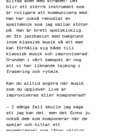
alltså även med stråken! Det 
blir ett större instrument som 
är roligare att kommunicera med. 
Han har också renodlat en 
spelteknik som jag sällan stöter 
på. Han är brett spelskicklig, 
en fin jazzbasist med bakgrund 
inom klassisk musik så att man 
kan förhålla sig både till 
klassisk musik och improviserad. 
Grunden i vårt samspel är nog 
att vi har liknande tajming i 
frasering och rytmik.
Kan du alltid avgöra när musik 
som du upplever live är 
improviserad eller komponerad?
– I många fall skulle jag säga 
att jag kan det, men det finns ju 
också dem som komponerar när de 
spelar och hittar ett 
ensemblespel som låter väldigt 
komponerat men inte är det. Men 